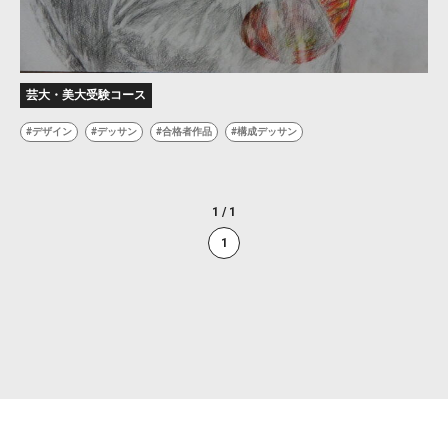
芸大・美大受験コース
デザイン
デッサン
合格者作品
構成デッサン
1 / 1
1