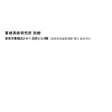
富雄美術研究所 別館
奈良市富雄北2-6-1 北田ビル3階
（近鉄奈良線富雄駅 東口 徒歩3分）