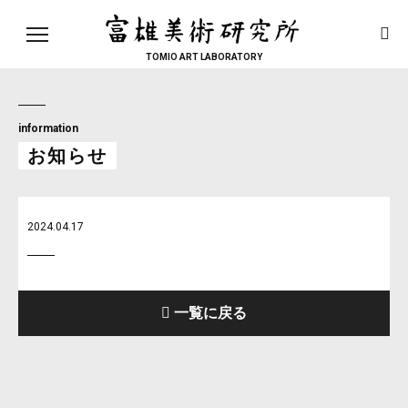
toggle
navigation
TOMIO ART LABORATORY
information
お知らせ
2024.04.17
一覧に戻る